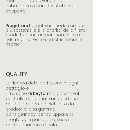
tecnica di produzione, tipo di
imballaggio e caratteristiche del
trasporto.
Progettare
l’oggetto in modo sempre
più sostenibile è la priorita’ della filiera
produttiva contemporanea, volta a
ridurre gli sprechi e ad ottimizzare le
risorse.
QUALITY
La ricerca della perfezione in ogni
dettaglio è
l'impegno di
Keyf
orm
a garantire il
controllo della qualità in ogni fase
della filiera, come è richiesto da
prodotti di alta gamma,
consigliandovi per sviluppare al
meglio ogni passaggio, fino al
confezionamento finale.